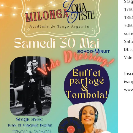
Stag
17h0
18h3
20h0
soiré
Salle
DJ: J
Vide
Insc
ivan
www.