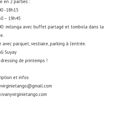
e en 2 parties :
0 -18h15
0 – 19h45
0: milonga avec buffet partagé et tombola dans la
e.
 avec parquet, vestiaire, parking à l’entrée.
uli Suyay
 dressing de printemps !
ription et infos
yvirginietango@gmail.com
ivanyvirginietango.com